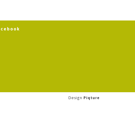
acebook
Design
Piqture