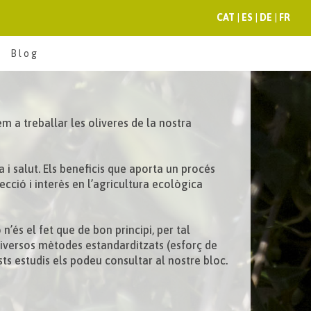
CAT
|
ES
|
DE
|
FR
Blog
m a treballar les oliveres de la nostra
a i salut. Els beneficis que aporta un procés
cció i interès en l’agricultura ecològica
’és el fet que de bon principi, per tal
t diversos mètodes estandarditzats (esforç de
ts estudis els podeu consultar al nostre bloc.