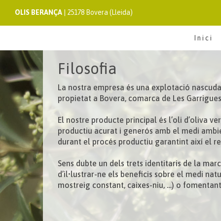
OLIS BERANÇA
| 25178 Bovera (Lleida)
Inici
Filosofia
La nostra empresa és una explotació nascuda l’
propietat a Bovera, comarca de Les Garrigues 
El nostre producte principal és l’oli d’oliva v
productiu acurat i generós amb el medi ambient
durant el procés productiu garantint així el r
Sens dubte un dels trets identitaris de la mar
d’il•lustrar-ne els beneficis sobre el medi na
mostreig constant, caixes-niu, …) o fomentant 