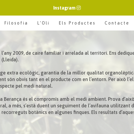
Instagram
Filosofia
L’Oli
Els Productes
Contacte
any 2009, de caire familiar i arrelada al territori. Ens dedique
(Lleida).
erge extra ecològic, garantia de la millor qualitat organolèptic
 són obvis tant en el producte com en l’entorn. Per això l’ele
especte pel medi natural.
ca Berança és el compromís amb el medi ambient. Prova d’això n
tural, a més, s’està duent un seguiment de l’avifauna utilitzan
recorreguts botànics en algunes finques. Els resultats d’aques