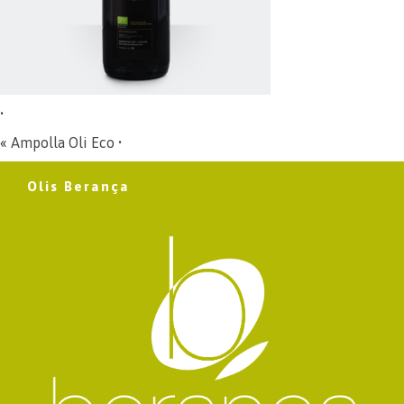
•
«
Ampolla Oli Eco
•
Olis Berança