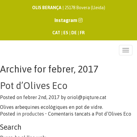
OLIS BERANÇA
| 25178 Bovera (Lleida)
Instagram
CAT
|
ES
|
DE
|
FR
Togg
navi
Archive for febrer, 2017
Pot d’Olives Eco
Posted on febrer 2nd, 2017 by
oriol@piqture.cat
Olives arbequines ecològiques en pot de vidre.
Posted in
productes
•
Comentaris tancats
a Pot d’Olives Eco
Search