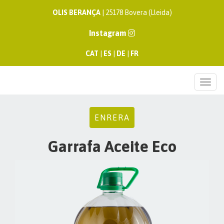
OLIS BERANÇA
| 25178 Bovera (Lleida)
Instagram
CAT
|
ES
|
DE
|
FR
Togg
navi
ENRERA
Garrafa Aceite Eco