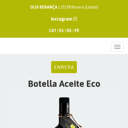
OLIS BERANÇA
| 25178 Bovera (Lleida)
Instagram
CAT
|
ES
|
DE
|
FR
Togg
navi
ENRERA
Botella Aceite Eco